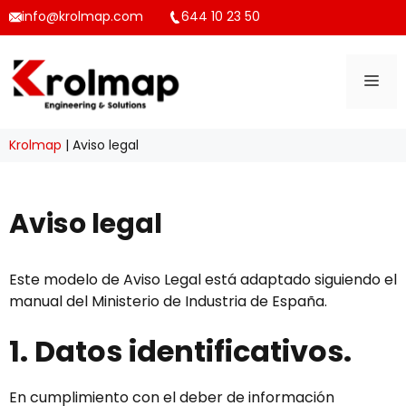
Saltar
info@krolmap.com
644 10 23 50
al
contenido
ME
Krolmap
|
Aviso legal
Aviso legal
Este modelo de Aviso Legal está adaptado siguiendo el
manual del Ministerio de Industria de España.
1. Datos identificativos.
En cumplimiento con el deber de información