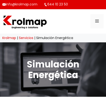
Saltar
info@krolmap.com
644 10 23 50
al
contenido
ME
Krolmap
|
Servicios
|
Simulación Energética
Simulación
Energética