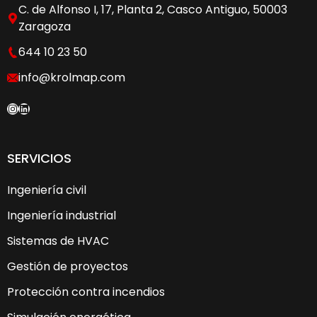
a
C. de Alfonso I, 17, Planta 2, Casco Antiguo, 50003
t
Zaragoza
i
644 10 23 50
v
e
info@krolmap.com
:
Instagram
LinkedIn
SERVICIOS
Ingeniería civil
Ingeniería industrial
Sistemas de HVAC
Gestión de proyectos
Protección contra incendios